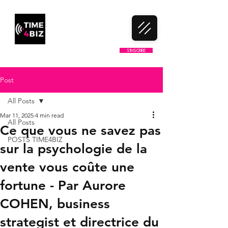
LE 1ER CLUB DE NETWORKING
S'inscrire
100% FRANCOPHONE
Post
All Posts
Mar 11, 2025
4 min read
All Posts
Ce que vous ne savez pas
POSTS TIME4BIZ
sur la psychologie de la
vente vous coûte une
fortune - Par Aurore
COHEN, business
strategist et directrice du