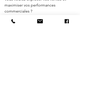
maximiser vos performances 
commerciales ?
Que vous soyez commercial, manager, 
dirigeant ou entrepreneur, il est temps 
de passer à un niveau supérieur en 
maîtrisant l’art de la vente.
Si vous appliquez déjà ces principes 
mais que vos résultats restent en deçà 
de vos attentes, c’est probablement 
parce qu’il vous manque un cadre, une 
méthode et un accompagnement 
structuré.
C’est exactement ce que vous 
trouverez dans nos programmes :
	•	
TOP SALES
 : La formation 