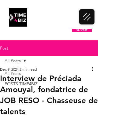
LE 1ER CLUB DE NETWORKING
S'inscrire
100% FRANCOPHONE
Post
All Posts
Dec 9, 2024
2 min read
All Posts
Interview de Préciada
POSTS TIME4BIZ
Amouyal, fondatrice de
JOB RESO - Chasseuse de
talents