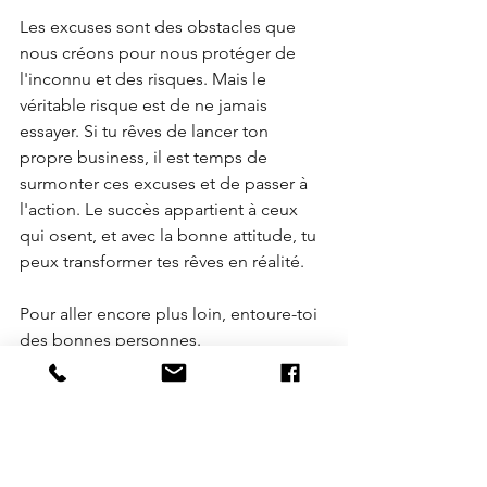
Les excuses sont des obstacles que 
nous créons pour nous protéger de 
l'inconnu et des risques. Mais le 
véritable risque est de ne jamais 
essayer. Si tu rêves de lancer ton 
propre business, il est temps de 
surmonter ces excuses et de passer à 
l'action. Le succès appartient à ceux 
qui osent, et avec la bonne attitude, tu 
peux transformer tes rêves en réalité.
Pour aller encore plus loin, entoure-toi 
des bonnes personnes.
Rejoindre un club business comme 
TIME4BIZ
 te permet de t’entourer 
d’entrepreneurs et de dirigeants qui 
partagent la même dynamique. 