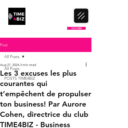
LE 1ER CLUB DE NETWORKING
S'inscrire
100% FRANCOPHONE
Post
All Posts
Aug 27, 2024
3 min read
All Posts
Les 3 excuses les plus
POSTS TIME4BIZ
courantes qui
t’empêchent de propulser
ton business! Par Aurore
Cohen, directrice du club
TIME4BIZ - Business