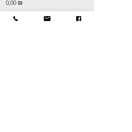
0,00 ₪
This event is sold out
Share this event
CONDITIONS GENERALES DE VENTE
Devenez membre
Remplissez le formulaire d'inscription
ici
Formules & Tarifs