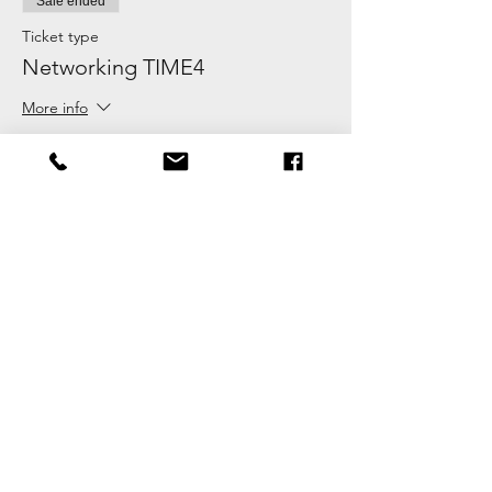
Sale ended
Ticket type
Networking TIME4
More info
Price
0,00 ₪
Share this event
CONDITIONS GENERALES DE VENTE
Devenez membre