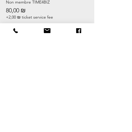
Non membre TIME4BIZ
80,00 ₪
+2,00 ₪ ticket service fee
Share this event
CONDITIONS GENERALES DE VENTE
Devenez membre
Remplissez le formulaire d'inscription