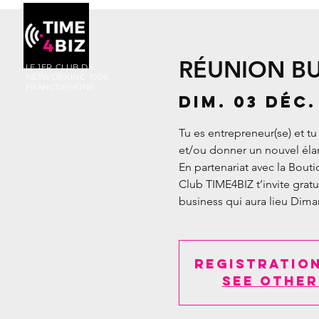
RÉUNION BU
LE 1ER CLUB DE
NETWORKING
100%
FRANCOPHONE
dim. 03 déc.
Tu es entrepreneur(se) et tu
et/ou donner un nouvel élan
En partenariat avec la Bou
Club TIME4BIZ t’invite grat
business qui aura lieu Dima
Registration
See other