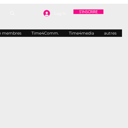
S'inscrire
Log In
e membres
Time4Comm.
Time4media
autres