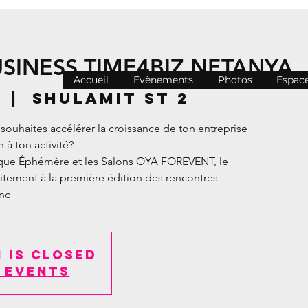
SINESS TIME4BIZ NETANYA
Accueil
Evènements
Photos
Espac
  |  
Shulamit St 2
 souhaites accélérer la croissance de ton entreprise
 à ton activité?
tique Éphémère et les Salons OYA FOREVENT, le
uitement à la première édition des rencontres
nc
 is closed
 events