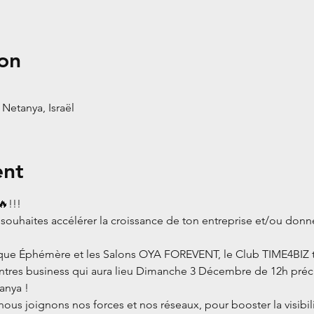
on
 Netanya, Israël
ent
!!!
 souhaites accélérer la croissance de ton entreprise et/ou donn
ique Éphémère et les Salons OYA FOREVENT, le Club TIME4BIZ t’i
tres business qui aura lieu Dimanche 3 Décembre de 12h précis
anya !
us joignons nos forces et nos réseaux, pour booster la visibili