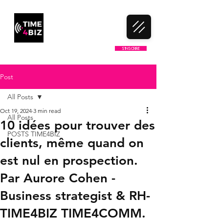
LE 1ER CLUB DE NETWORKING
S'inscrire
100% FRANCOPHONE
Post
All Posts
Oct 19, 2024
3 min read
All Posts
10 idées pour trouver des
POSTS TIME4BIZ
clients, même quand on
est nul en prospection.
Par Aurore Cohen -
Business strategist & RH-
TIME4BIZ TIME4COMM.