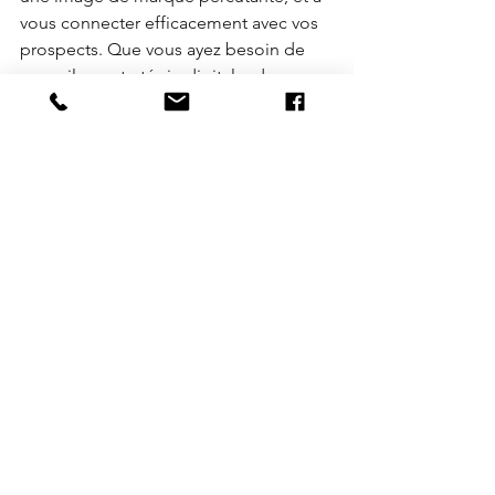
vous connecter efficacement avec vos 
prospects. Que vous ayez besoin de 
conseils en stratégie digitale, de 
relations publiques, ou d'organisation 
d'événements, 
TIME4COMM
 met son 
expertise au service de votre réussite.
Vous avez maintenant les clés pour 
trouver des clients, même si la 
prospection n’est pas votre domaine 
de prédilection. Rejoignez le club 
TIME4BIZ
 pour bénéficier d’un réseau 
solide et de conseils personnalisés 
pour développer votre entreprise, et 
faites appel à 
TIME4COMM
 pour faire 
briller votre communication.
N’attendez plus, prenez votre avenir en 